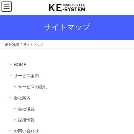
コ
ナ
ン
ビ
テ
ゲ
ン
ー
サイトマップ
ツ
シ
へ
ョ
ス
ン
HOME
サイトマップ
キ
に
ッ
移
プ
動
HOME
サービス案内
サービスの流れ
会社案内
会社概要
採用情報
お問い合わせ